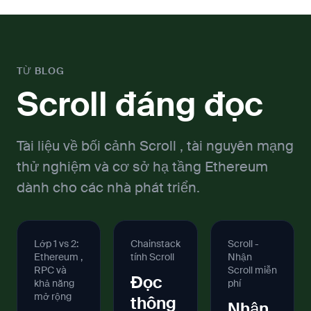
TỪ BLOG
Scroll đáng đọc
Tài liệu về bối cảnh Scroll , tài nguyên mạng
thử nghiệm và cơ sở hạ tầng Ethereum
dành cho các nhà phát triển.
Lớp 1 vs 2:
Chainstack
Scroll -
Ethereum ,
tính Scroll
Nhận
RPC và
Scroll miễn
Đọc
khả năng
phí
mở rộng
thông
Nhận