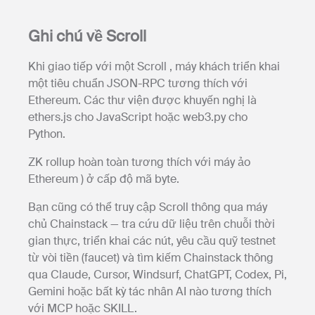
Ghi chú về Scroll
Khi giao tiếp với một Scroll , máy khách triển khai
một tiêu chuẩn JSON-RPC tương thích với
Ethereum. Các thư viện được khuyến nghị là
ethers.js cho JavaScript hoặc web3.py cho
Python.
ZK rollup hoàn toàn tương thích với máy ảo
Ethereum ) ở cấp độ mã byte.
Bạn cũng có thể truy cập Scroll thông qua máy
chủ Chainstack — tra cứu dữ liệu trên chuỗi thời
gian thực, triển khai các nút, yêu cầu quỹ testnet
từ vòi tiền (faucet) và tìm kiếm Chainstack thông
qua Claude, Cursor, Windsurf, ChatGPT, Codex, Pi,
Gemini hoặc bất kỳ tác nhân AI nào tương thích
với MCP hoặc SKILL.