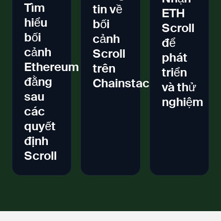
Tìm
tin về
ETH
hiểu
bối
Scroll
bối
cảnh
để
cảnh
Scroll
phát
Ethereum
trên
triển
đằng
Chainstack
và thử
sau
nghiệm
các
quyết
định
Scroll