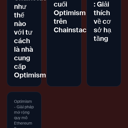
cuối
: Giải
như
Optimism
thích
thế
trên
về cơ
nào
Chainstack
sở hạ
với tư
tầng
cách
là nhà
cung
cấp
Optimism
Optimism
- Giải pháp
mở rộng
quy mô
Ethereum