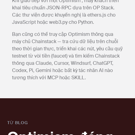
Khi giao tiếp với một Optimism , máy khách triển
khai tiêu chuẩn JSON-RPC dựa trên OP Stack.
Các thư viện được khuyến nghị là ethers.js cho
JavaScript hoặc web3.py cho Python.
Bạn cũng có thể truy cập Optimism thông qua
máy chủ Chainstack — tra cứu dữ liệu trên chuỗi
theo thời gian thực, triển khai các nút, yêu cầu quỹ
testnet từ vòi tiền (faucet) và tìm kiếm Chainstack
thông qua Claude, Cursor, Windsurf, ChatGPT,
Codex, Pi, Gemini hoặc bất kỳ tác nhân AI nào
tương thích với MCP hoặc SKILL.
TỪ BLOG