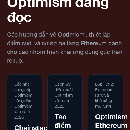
Optimism đáng
đọc
Các hướng dẫn về Optimism , thiết lập
điểm cuối và cơ sở hạ tầng Ethereum dành
cho các nhóm triển khai ứng dụng gốc trên
rollup.
Các nhà
Cách lấy
Lớp 1 vs 2:
cung cấp
điểm cuối
Ethereum ,
Optimism
Optimism
RPC và
hàng đầu
vào năm
khả năng
Optimism
2026
mở rộng
vào năm
Tạo
Optimism
2026
điểm
Ethereum
Chainstack