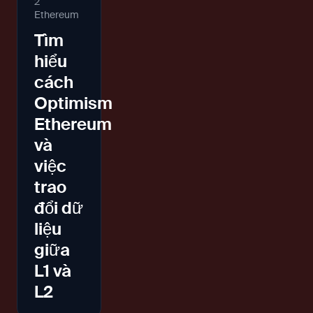
2
Ethereum
Tìm
hiểu
cách
Optimism
Ethereum
và
việc
trao
đổi dữ
liệu
giữa
L1 và
L2