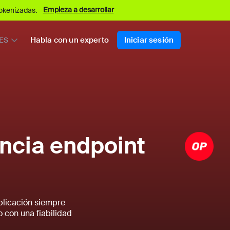
Empieza a desarrollar
okenizadas.
Habla con un experto
Iniciar sesión
ES
ncia endpoint
plicación siempre
 con una fiabilidad