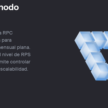
 nodo
ra RPC
a para
mensual plana.
l nivel de RPS
mite controlar
scalabilidad.