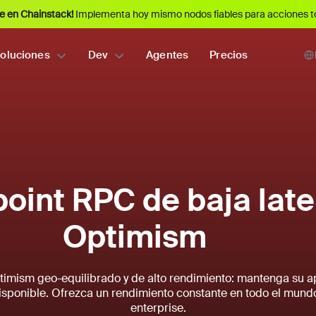
e en Chainstack!
Implementa hoy mismo nodos fiables para acciones t
oluciones
Dev
Agentes
Precios
oint RPC de baja late
Optimism
imism geo-equilibrado y de alto rendimiento: mantenga su a
isponible. Ofrezca un rendimiento constante en todo el mundo
enterprise.