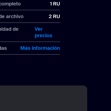
 completo
1 RU
de archivo
2 RU
unidad de
Ver
precios
adas
Más información