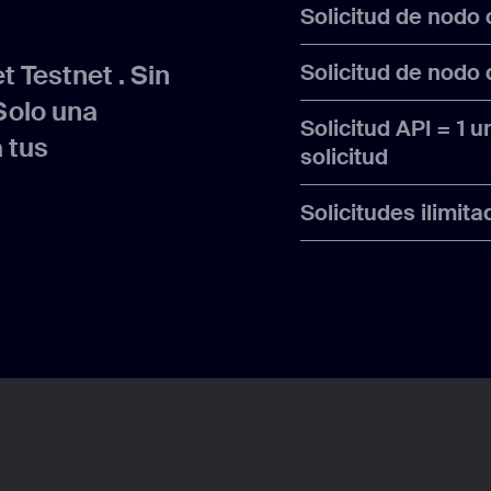
Solicitud de nodo
 Testnet . Sin
Solicitud de nodo 
Solo una
Solicitud API = 1 
 tus
solicitud
Solicitudes ilimit