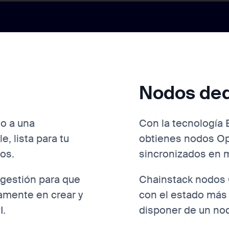
Nodos de
o a una
Con la tecnología 
e, lista para tu
obtienes nodos Op
os.
sincronizados en 
gestión para que
Chainstack nodos
amente en crear y
con el estado más 
I.
disponer de un nod