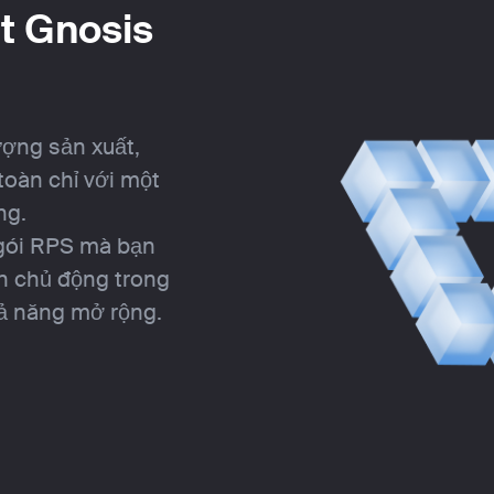
út Gnosis
ợng sản xuất,
oàn chỉ với một
ng.
 gói RPS mà bạn
n chủ động trong
hả năng mở rộng.