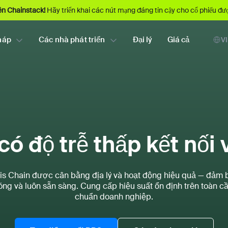
ên Chainstack!
Hãy triển khai các nút mạng đáng tin cậy cho cổ phiếu đ
háp
Các nhà phát triển
Đại lý
Giá cả
VI
ó độ trễ thấp kết nối
is Chain được cân bằng địa lý và hoạt động hiệu quả — đảm
ng và luôn sẵn sàng. Cung cấp hiệu suất ổn định trên toàn cầu
chuẩn doanh nghiệp.