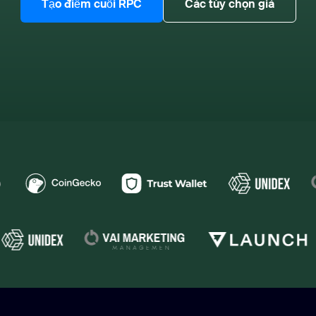
Tạo điểm cuối RPC
Các tùy chọn giá