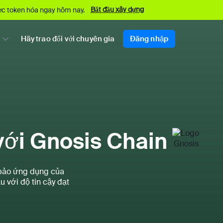
Bắt đầu xây dựng
ược token hóa ngay hôm nay.
Hãy trao đổi với chuyên gia
Đăng nhập
 với Gnosis Chain
 bảo ứng dụng của
 với độ tin cậy đạt