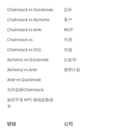
Chainstack vs Quicknode
定价
Chainstack vs Alchemy
客户
Chainstack vs Ankr
MCP
Chainstack vs
代理
Chainstack vs 对比
市场
Alchemy vs Quicknode
白皮书
Alchemy vs Ankr
推荐计划
Ankr vs Quicknode
为何选择Chainstack
如何节省 RPC 基础设施成
本
锁链
公司