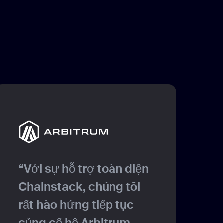
“Với sự hỗ trợ toàn diện
“
Chainstack, chúng tôi
v
rất hào hứng tiếp tục
t
củng cố hệ Arbitrum
c