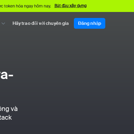
Bắt đầu xây dựng
ược token hóa ngay hôm nay.
Hãy trao đổi với chuyên gia
Đăng nhập
ra-
ộng và
tack