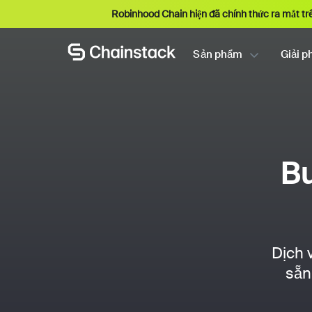
Robinhood Chain hiện đã chính thức ra mắt tr
Sản phẩm
Giải p
Bu
Dịch 
sẵn