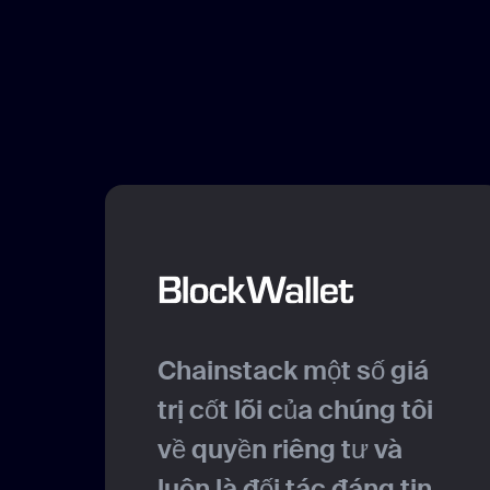
Chainstack một số giá
g
trị cốt lõi của chúng tôi
về quyền riêng tư và
 5
luôn là đối tác đáng tin