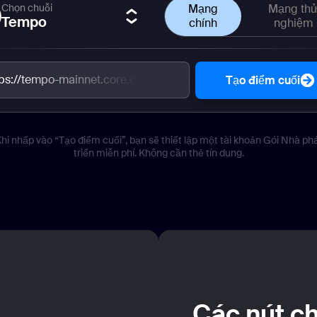
Chọn chuỗi
Mạng
Mạng th
Tempo
chính
nghiệm
tps://tempo-mainnet.core.chainstack.com/e0ef1b32785e0
Tạo điểm cuối
hi nhấp vào “Tạo điểm cuối”, bạn sẽ thiết lập một tài khoản Gói Nhà ph
triển miễn phí. Không cần thẻ tín dụng.
Các nút c