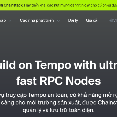
ên Chainstack!
Hãy triển khai các nút mạng đáng tin cậy cho cổ phiếu đ
háp
Các nhà phát triển
Đại lý
Giá cả
VI
ild on Tempo with ult
fast RPC Nodes
vụ truy cập Tempo an toàn, có khả năng mở r
 sàng cho môi trường sản xuất, được Chains
quản lý và lưu trữ toàn diện.