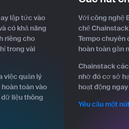
ay lập tức vào
Với công nghệ 
 và có khả năng
chế Chainstack
h riêng cho
Tempo chuyên 
ỉ trong vài
hoàn toàn gần n
Chainstack các 
 việc quản lý
nhờ đó cơ sở hạ
g hoàn toàn vào
hoạt động ngay 
dữ liệu thông
Yêu cầu một nú