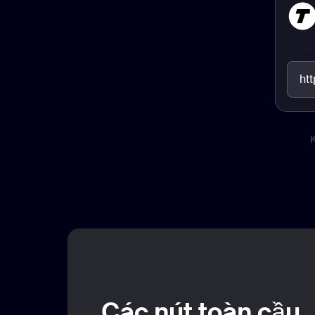
ht
K
Các nút toàn cầu