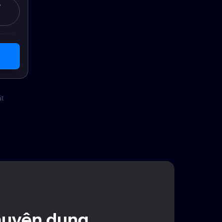
ử
e6be80be5e098474014
át
huyên dụng