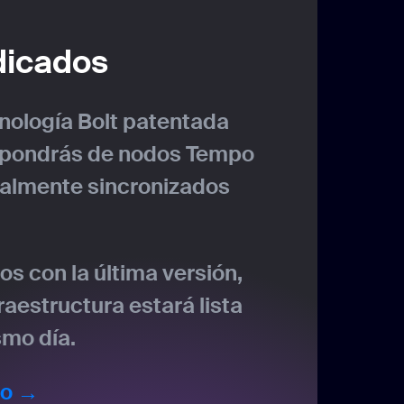
dicados
cnología Bolt patentada
spondrás de nodos Tempo
talmente sincronizados
s con la última versión,
fraestructura estará lista
smo día.
do →