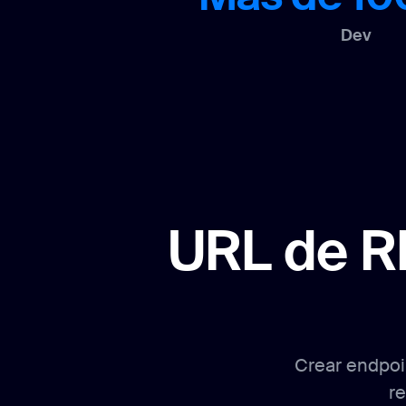
Dev
URL de R
Crear endpoi
r