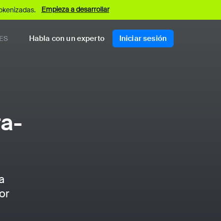
Empieza a desarrollar
okenizadas.
Habla con un experto
Iniciar sesión
ES
ra-
a
or