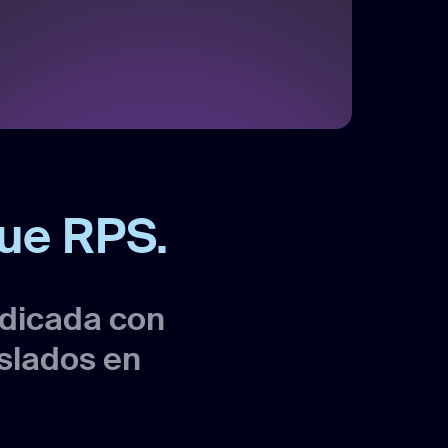
ue RPS.
edicada con
islados en