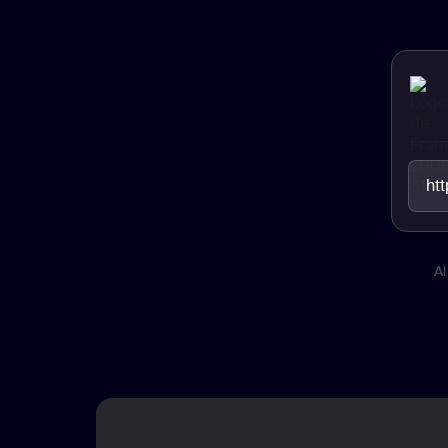
ht
Al