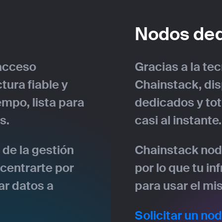
Nodos de
 acceso
Gracias a la te
tura fiable y
Chainstack, di
mpo, lista para
dedicados y to
s.
casi al instante.
de la gestión
Chainstack nodo
centrarte por
por lo que tu in
ar datos a
para usar el mi
Solicitar un no