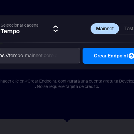
Seleccionar cadena
Mainnet
Test
Tempo
tps://tempo-mainnet.core.chainstack.com/e0ef1b32785e0
Crear Endpoint
 hacer clic en «Crear Endpoint, configurará una cuenta gratuita Develo
. No se requiere tarjeta de crédito.