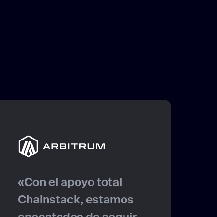
«Con el apoyo total
«
Chainstack, estamos
s
encantados de seguir
l