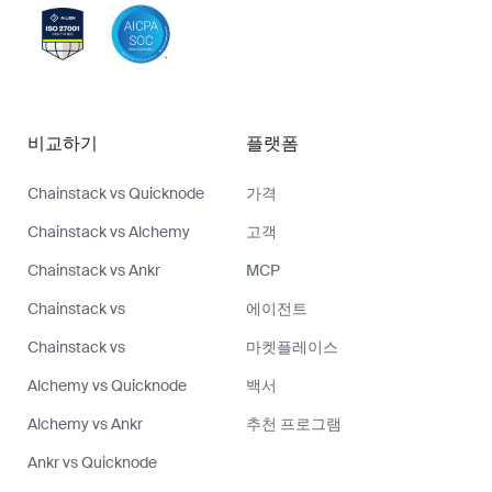
비교하기
플랫폼
Chainstack vs Quicknode
가격
Chainstack vs Alchemy
고객
Chainstack vs Ankr
MCP
Chainstack vs
에이전트
Chainstack vs
마켓플레이스
Alchemy vs Quicknode
백서
Alchemy vs Ankr
추천 프로그램
Ankr vs Quicknode