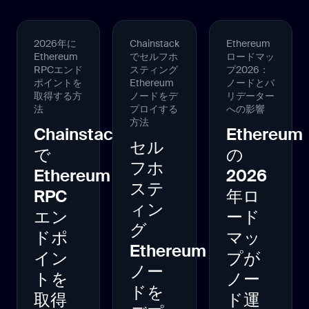
2026年に
Chainstack
Ethereum
Ethereum
でセルフホ
ロードマッ
RPCエンド
スティング
プ2026：
ポイントを
Ethereum
ノードとバ
取得する方
ノードをデ
リデーター
法
プロイする
への影響
方法
Chainstack
Ethereum
セル
で
の
フホ
Ethereum
2026
ステ
RPC
年ロ
ィン
エン
ード
グ
ドポ
マッ
Ethereum
イン
プが
ノー
トを
ノー
ドを
取得
ド運