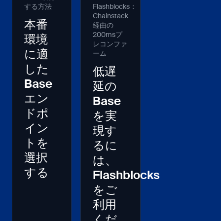
する方法
Flashblocks：
Chainstack
本番
経由の
200msプ
環境
レコンファ
に適
ーム
した
低遅
Base
延の
エン
Base
ドポ
を実
イン
現す
トを
るに
選択
は、
する
Flashblocks
をご
利用
くだ