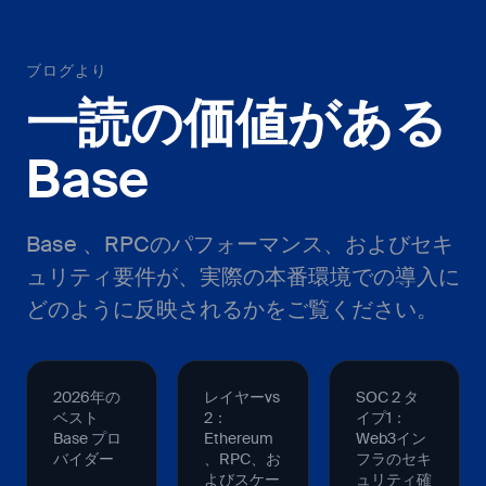
ブログより
一読の価値がある
Base
Base 、RPCのパフォーマンス、およびセキ
ュリティ要件が、実際の本番環境での導入に
どのように反映されるかをご覧ください。
2026年の
レイヤーvs
SOC 2 タ
ベスト
2：
イプ1：
Base プロ
Ethereum
Web3イン
バイダー
、RPC、お
フラのセキ
よびスケー
ュリティ確