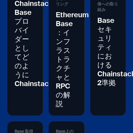
Chainstack
リング
保への取り
組み
Base
Ethereum
Base
プロ
Base
セキ
バイ
：イ
ュリ
ダー
ンフ
ティ
とし
ラス
にお
てど
トラ
ける
のよ
クチ
Chainstac
うに
ャと
2準拠
Chainstack
RPC
の解
説
Base 取得
Base上の