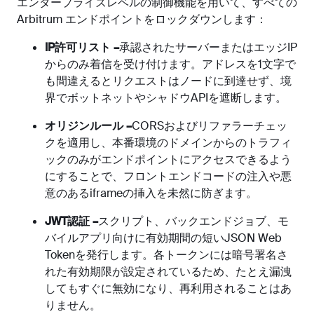
エンタープライズレベルの制御機能を用いて、すべての
Arbitrum エンドポイントをロックダウンします：
IP許可リスト –
承認されたサーバーまたはエッジIP
からのみ着信を受け付けます。アドレスを1文字で
も間違えるとリクエストはノードに到達せず、境
界でボットネットやシャドウAPIを遮断します。
オリジンルール –
CORSおよびリファラーチェッ
クを適用し、本番環境のドメインからのトラフィ
ックのみがエンドポイントにアクセスできるよう
にすることで、フロントエンドコードの注入や悪
意のあるiframeの挿入を未然に防ぎます。
JWT認証 –
スクリプト、バックエンドジョブ、モ
バイルアプリ向けに有効期間の短いJSON Web
Tokenを発行します。各トークンには暗号署名さ
れた有効期限が設定されているため、たとえ漏洩
してもすぐに無効になり、再利用されることはあ
りません。