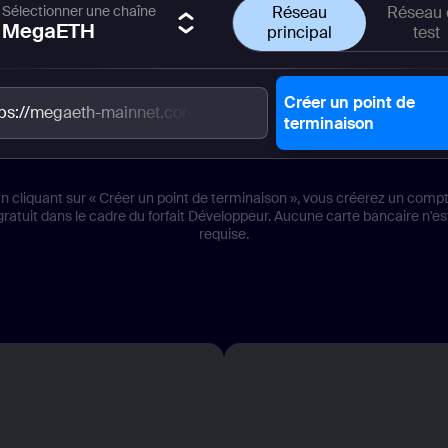
Sélectionner une chaîne
Réseau
Réseau
MegaETH
principal
test
Créer un point de
tps://megaeth-mainnet.core.chainstack.com/e0ef1b32785
terminaison
n cliquant sur « Créer un point de terminaison », vous créerez un comp
gratuit dans le cadre du forfait Développeur. Aucune carte bancaire n'es
requise.