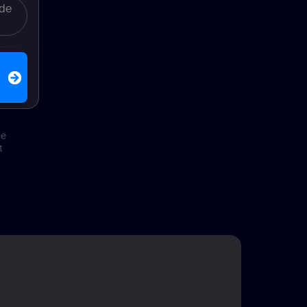
 de
e0e6be80be5e098474014
te
t