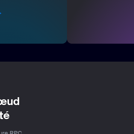
→
nœud
té
ture RPC