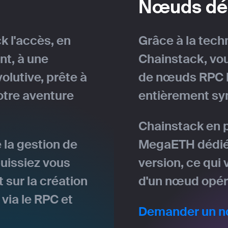
Nœuds dé
 l'accès, en
Grâce à la tech
t, à une
Chainstack, vou
olutive, prête à
de nœuds RPC 
tre aventure
entièrement sy
Chainstack en 
la gestion de
MegaETH dédiés,
uissiez vous
version, ce qui
sur la création
d'un nœud opéra
 via le RPC et
Demander un 