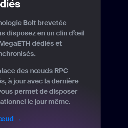
diés
nologie Bolt brevetée
s disposez en un clin d’œil
MegaETH dédiés et
nchronisés.
place des nœuds RPC
 à jour avec la dernière
 vous permet de disposer
tionnel le jour même.
nœud →