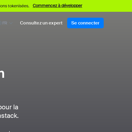
Commencez à développer
ions tokenisées.
Consultez un expert
Se connecter
FR
h
our la
nstack.