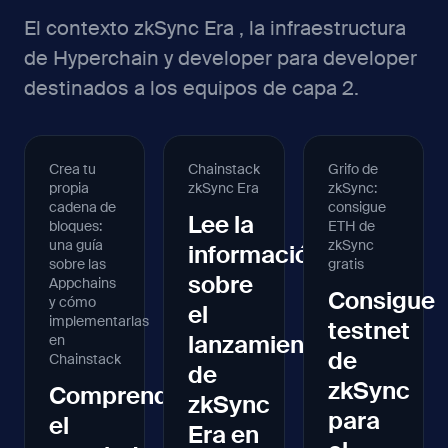
El contexto zkSync Era , la infraestructura
de Hyperchain y developer para developer
destinados a los equipos de capa 2.
Crea tu
Chainstack
Grifo de
propia
zkSync Era
zkSync:
cadena de
consigue
Lee la
bloques:
ETH de
una guía
zkSync
información
sobre las
gratis
sobre
Appchains
Consigue
y cómo
el
implementarlas
testnet
lanzamiento
en
de
Chainstack
de
zkSync
Comprender
zkSync
para
el
Era en