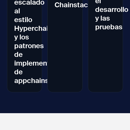
el
escalado
Chainstack
desarrollo
al
y las
estilo
pruebas
Hyperchain
y los
patrones
de
implementación
de
appchains