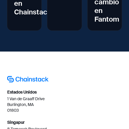
cambio
en
en
Chainstack
Fantom
Estados Unidos
1 Van de Graaff Drive
Burlington, MA
01803
Singapur
8 Temasek Boulevard