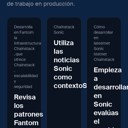
de trabajo en producción.
Desarrolla
Chainstack
Cómo
en Fantom
Sonic
desarrollar
la
en
Utiliza
infraestructura
latestnet
Chainstack
Sonic
las
, que
testnet
noticias
ofrece
Chainstack
Chainstack
Sonic
Empieza
,
como
escalabilidad
a
y
contextoSonic
desarrolla
seguridad
en
Revisa
Sonic
los
evalúas
patrones
el
Fantom